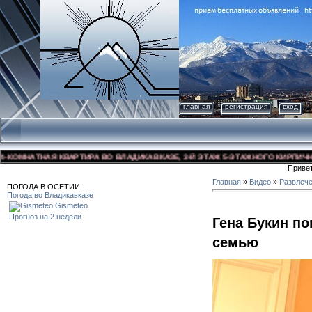
главная
регистрация
вход
МНАТНАЯ КВАРТИРА ВО ВЛАДИКАВКАЗЕ, 3-Й ЭТАЖ 5-ЭТАЖНОГО КИРПИЧНОГО Д
Приве
Главная
»
Видео
»
Развлеч
ПОГОДА В ОСЕТИИ
Погода во Владикавказе
Gismeteo
Прогноз на 2 недели
Гена Букин п
семью