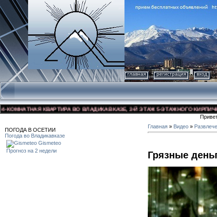
главная
регистрация
вход
ОМНАТНАЯ КВАРТИРА ВО ВЛАДИКАВКАЗЕ, 3-Й ЭТАЖ 5-ЭТАЖНОГО КИРПИЧНОГО 
Приве
Главная
»
Видео
»
Развлеч
ПОГОДА В ОСЕТИИ
Погода во Владикавказе
Gismeteo
Прогноз на 2 недели
Грязные день