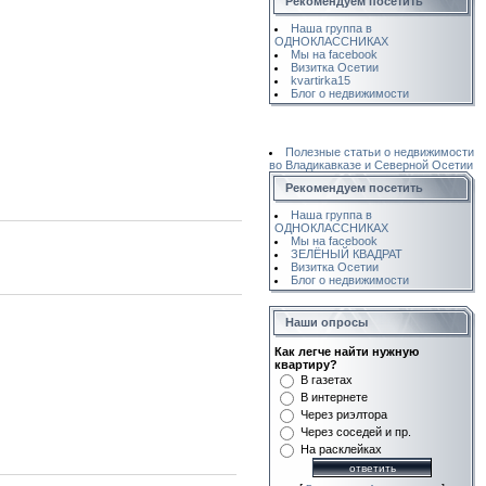
Рекомендуем посетить
Наша группа в
ОДНОКЛАССНИКАХ
Мы на facebook
Визитка Осетии
kvartirka15
Блог о недвижимости
Полезные статьи о недвижимости
во Владикавказе и Северной Осетии
Рекомендуем посетить
Наша группа в
ОДНОКЛАССНИКАХ
Мы на facebook
ЗЕЛЁНЫЙ КВАДРАТ
Визитка Осетии
Блог о недвижимости
Наши опросы
Как легче найти нужную
квартиру?
В газетах
В интернете
Через риэлтора
Через соседей и пр.
На расклейках