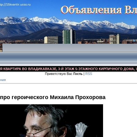
РТИРА ВО ВЛАДИКАВКАЗЕ, 3-Й ЭТАЖ 5-ЭТАЖНОГО КИРПИЧНОГО ДОМА, УЛ. ДЗ
Приветствую Вас
Гость
|
RSS
ения
про героического Михаила Прохорова