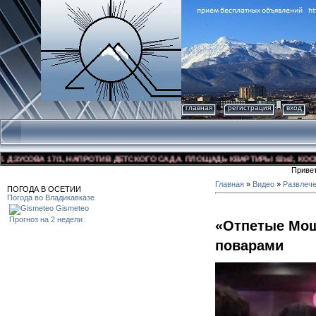
главная
регистрация
вход
СОВА 17/1, НАПРОТИВ ДЕТСКОГО САДА. ПЛОЩАДЬ КВАРТИРЫ 82м2, КОСМЕТИЧ
Приве
Главная
»
Видео
»
Развлеч
ПОГОДА В ОСЕТИИ
Погода во Владикавказе
Gismeteo
Прогноз на 2 недели
«Отпетые Мош
поварами