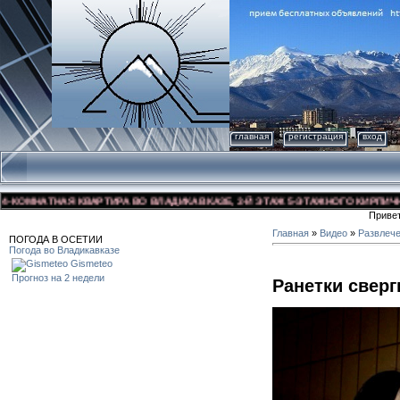
главная
регистрация
вход
ОМНАТНАЯ КВАРТИРА ВО ВЛАДИКАВКАЗЕ, 3-Й ЭТАЖ 5-ЭТАЖНОГО КИРПИЧНОГО 
Приве
Главная
»
Видео
»
Развлеч
ПОГОДА В ОСЕТИИ
Погода во Владикавказе
Gismeteo
Прогноз на 2 недели
Ранетки сверг