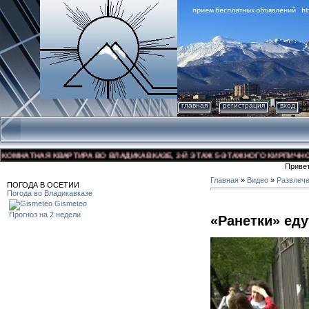
главная
регистрация
вход
НАТНАЯ КВАРТИРА ВО ВЛАДИКАВКАЗЕ, 3-Й ЭТАЖ 5-ЭТАЖНОГО КИРПИЧНОГО ДО
Приве
Главная
»
Видео
»
Развлеч
ПОГОДА В ОСЕТИИ
Погода во Владикавказе
Gismeteo
Прогноз на 2 недели
«Ранетки» еду