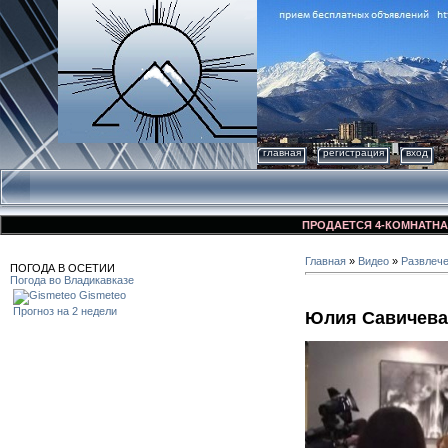
главная
регистрация
вход
ПРОДАЕТСЯ 4-КОМНАТНАЯ КВА
Главная
»
Видео
»
Развлеч
ПОГОДА В ОСЕТИИ
Погода во Владикавказе
Gismeteo
Прогноз на 2 недели
Юлия Савичева