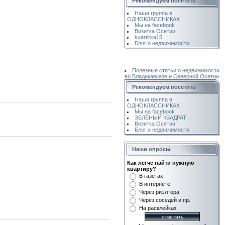
Рекомендуем посетить
Наша группа в
ОДНОКЛАССНИКАХ
Мы на facebook
Визитка Осетии
kvartirka15
Блог о недвижимости
Полезные статьи о недвижимости
во Владикавказе и Северной Осетии
Рекомендуем посетить
Наша группа в
ОДНОКЛАССНИКАХ
Мы на facebook
ЗЕЛЁНЫЙ КВАДРАТ
Визитка Осетии
Блог о недвижимости
Наши опросы
Как легче найти нужную
квартиру?
В газетах
В интернете
Через риэлтора
Через соседей и пр.
На расклейках