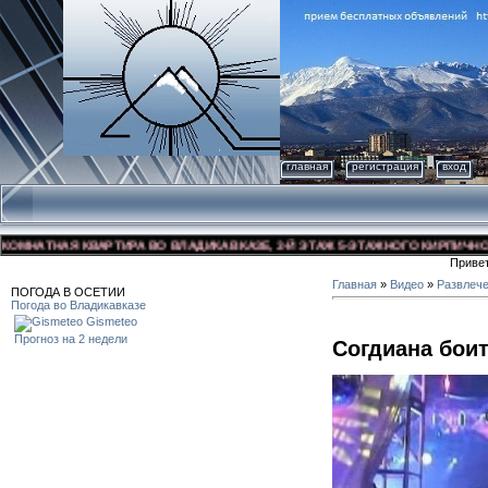
главная
регистрация
вход
НАТНАЯ КВАРТИРА ВО ВЛАДИКАВКАЗЕ, 3-Й ЭТАЖ 5-ЭТАЖНОГО КИРПИЧНОГО ДО
Приве
Главная
»
Видео
»
Развлеч
ПОГОДА В ОСЕТИИ
Погода во Владикавказе
Gismeteo
Прогноз на 2 недели
Согдиана боит