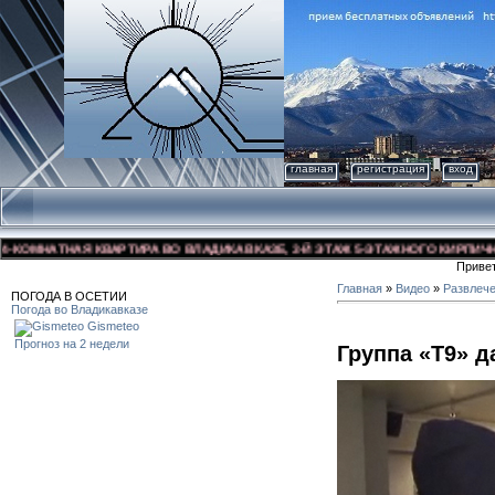
главная
регистрация
вход
МНАТНАЯ КВАРТИРА ВО ВЛАДИКАВКАЗЕ, 3-Й ЭТАЖ 5-ЭТАЖНОГО КИРПИЧНОГО Д
Приве
Главная
»
Видео
»
Развлеч
ПОГОДА В ОСЕТИИ
Погода во Владикавказе
Gismeteo
Прогноз на 2 недели
Группа «Т9» д