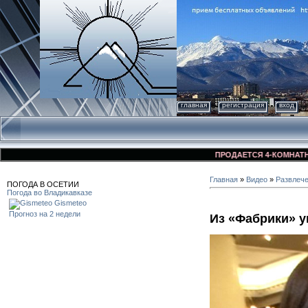
главная
регистрация
вход
ПРОДАЕТСЯ 4-КОМНАТНАЯ КВ
Главная
»
Видео
»
Развлеч
ПОГОДА В ОСЕТИИ
Погода во Владикавказе
Gismeteo
Прогноз на 2 недели
Из «Фабрики» у