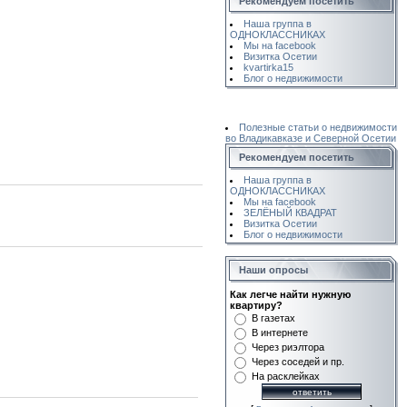
Рекомендуем посетить
Наша группа в
ОДНОКЛАССНИКАХ
Мы на facebook
Визитка Осетии
kvartirka15
Блог о недвижимости
Полезные статьи о недвижимости
во Владикавказе и Северной Осетии
Рекомендуем посетить
Наша группа в
ОДНОКЛАССНИКАХ
Мы на facebook
ЗЕЛЁНЫЙ КВАДРАТ
Визитка Осетии
Блог о недвижимости
Наши опросы
Как легче найти нужную
квартиру?
В газетах
В интернете
Через риэлтора
Через соседей и пр.
На расклейках