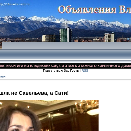
АРТИРА ВО ВЛАДИКАВКАЗЕ, 3-Й ЭТАЖ 5-ЭТАЖНОГО КИРПИЧНОГО ДОМА, УЛ. Д
Приветствую Вас
Гость
|
RSS
ения
шла не Савельева, а Сати!