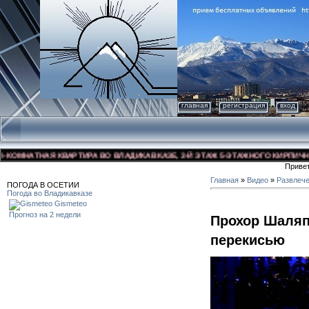
главная
регистрация
вход
МНАТНАЯ КВАРТИРА ВО ВЛАДИКАВКАЗЕ, 3-Й ЭТАЖ 5-ЭТАЖНОГО КИРПИЧНОГО Д
Приве
Главная
»
Видео
»
Развлеч
ПОГОДА В ОСЕТИИ
Погода во Владикавказе
Gismeteo
Прогноз на 2 недели
Прохор Шаляп
перекисью