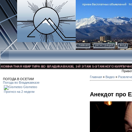
главная
регистрация
вход
НАТНАЯ КВАРТИРА ВО ВЛАДИКАВКАЗЕ, 3-Й ЭТАЖ 5-ЭТАЖНОГО КИРПИЧНОГО ДО
Приве
Главная
»
Видео
»
Развлеч
ПОГОДА В ОСЕТИИ
Погода во Владикавказе
Gismeteo
Прогноз на 2 недели
Анекдот про 