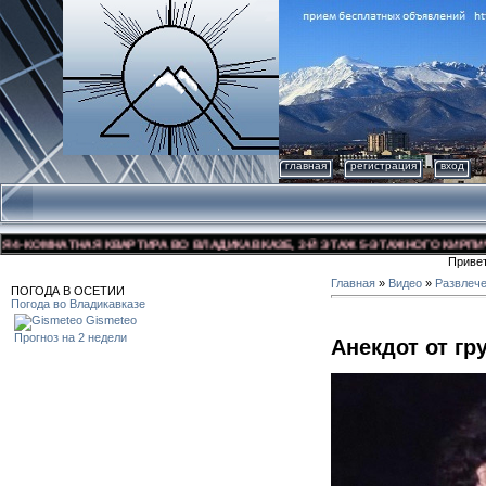
главная
регистрация
вход
-КОМНАТНАЯ КВАРТИРА ВО ВЛАДИКАВКАЗЕ, 3-Й ЭТАЖ 5-ЭТАЖНОГО КИРПИЧНОГ
Приве
Главная
»
Видео
»
Развлеч
ПОГОДА В ОСЕТИИ
Погода во Владикавказе
Gismeteo
Прогноз на 2 недели
Анекдот от гр