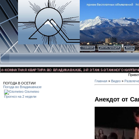
главная
регистрация
вход
ОМНАТНАЯ КВАРТИРА ВО ВЛАДИКАВКАЗЕ, 3-Й ЭТАЖ 5-ЭТАЖНОГО КИРПИЧНОГО 
Приве
Главная
»
Видео
»
Развлеч
ПОГОДА В ОСЕТИИ
Погода во Владикавказе
Gismeteo
Прогноз на 2 недели
Анекдот от Са