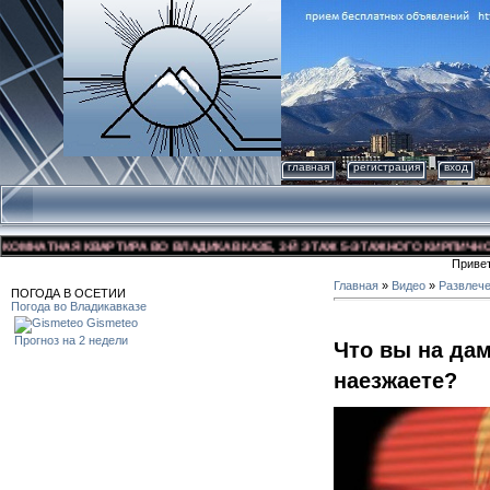
главная
регистрация
вход
НАТНАЯ КВАРТИРА ВО ВЛАДИКАВКАЗЕ, 3-Й ЭТАЖ 5-ЭТАЖНОГО КИРПИЧНОГО ДО
Приве
Главная
»
Видео
»
Развлеч
ПОГОДА В ОСЕТИИ
Погода во Владикавказе
Gismeteo
Прогноз на 2 недели
Что вы на да
наезжаете?