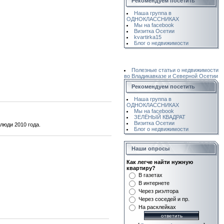
Рекомендуем посетить
Наша группа в
ОДНОКЛАССНИКАХ
Мы на facebook
Визитка Осетии
kvartirka15
Блог о недвижимости
Полезные статьи о недвижимости
во Владикавказе и Северной Осетии
Рекомендуем посетить
Наша группа в
ОДНОКЛАССНИКАХ
Мы на facebook
ЗЕЛЁНЫЙ КВАДРАТ
Визитка Осетии
люди 2010 года.
Блог о недвижимости
Наши опросы
Как легче найти нужную
квартиру?
В газетах
В интернете
Через риэлтора
Через соседей и пр.
На расклейках