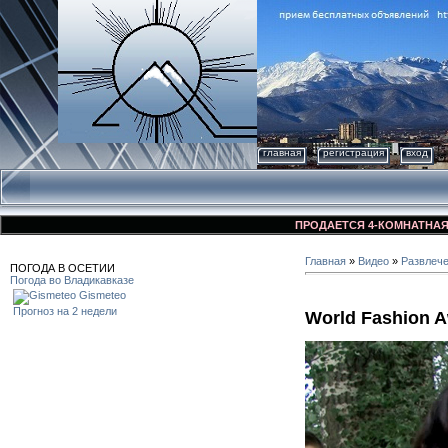
главная
регистрация
вход
ПРОДАЕТСЯ 4-КОМНАТНАЯ КВАР
Главная
»
Видео
»
Развлеч
ПОГОДА В ОСЕТИИ
Погода во Владикавказе
Gismeteo
Прогноз на 2 недели
World Fashion 