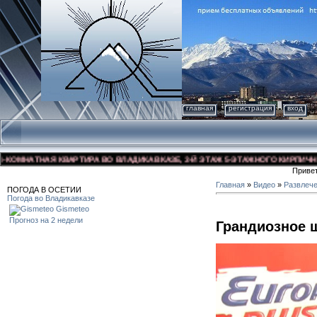
главная
регистрация
вход
МНАТНАЯ КВАРТИРА ВО ВЛАДИКАВКАЗЕ, 3-Й ЭТАЖ 5-ЭТАЖНОГО КИРПИЧНОГО Д
Приве
Главная
»
Видео
»
Развлеч
ПОГОДА В ОСЕТИИ
Погода во Владикавказе
Gismeteo
Прогноз на 2 недели
Грандиозное ш