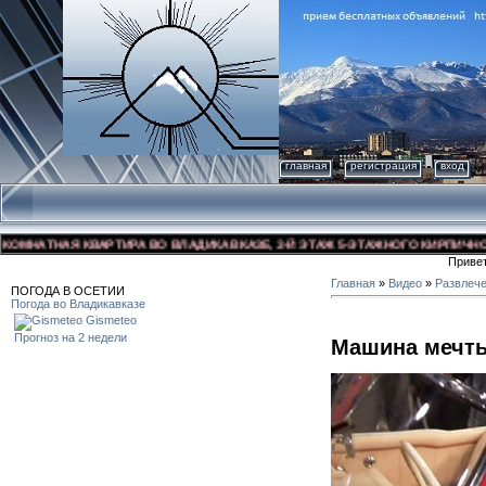
главная
регистрация
вход
НАТНАЯ КВАРТИРА ВО ВЛАДИКАВКАЗЕ, 3-Й ЭТАЖ 5-ЭТАЖНОГО КИРПИЧНОГО ДО
Приве
Главная
»
Видео
»
Развлеч
ПОГОДА В ОСЕТИИ
Погода во Владикавказе
Gismeteo
Прогноз на 2 недели
Машина мечт