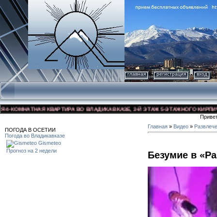
главная
регистрация
вход
КОМНАТНАЯ КВАРТИРА ВО ВЛАДИКАВКАЗЕ, 3-Й ЭТАЖ 5-ЭТАЖНОГО КИРПИЧНОГО
Приве
Главная
»
Видео
»
Развлеч
ПОГОДА В ОСЕТИИ
Погода во Владикавказе
Gismeteo
Прогноз на 2 недели
Безумие в «Р