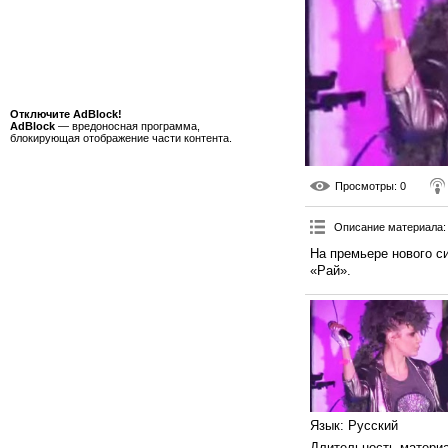
Отключите AdBlock!
AdBlock
— вредоносная программа,
блокирующая отображение части контента.
Просмотры
: 0
Описание материала
:
На премьере нового с
«Рай».
Язык
: Русский
Длительность матери