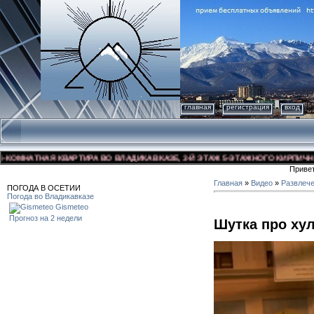
главная
регистрация
вход
МНАТНАЯ КВАРТИРА ВО ВЛАДИКАВКАЗЕ, 3-Й ЭТАЖ 5-ЭТАЖНОГО КИРПИЧНОГО Д
Приве
Главная
»
Видео
»
Развлеч
ПОГОДА В ОСЕТИИ
Погода во Владикавказе
Gismeteo
Прогноз на 2 недели
Шутка про ху