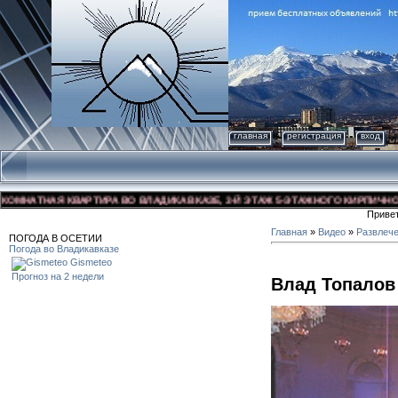
главная
регистрация
вход
НАТНАЯ КВАРТИРА ВО ВЛАДИКАВКАЗЕ, 3-Й ЭТАЖ 5-ЭТАЖНОГО КИРПИЧНОГО ДО
Приве
Главная
»
Видео
»
Развлеч
ПОГОДА В ОСЕТИИ
Погода во Владикавказе
Gismeteo
Прогноз на 2 недели
Влад Топалов