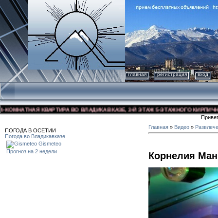
главная
регистрация
вход
МНАТНАЯ КВАРТИРА ВО ВЛАДИКАВКАЗЕ, 3-Й ЭТАЖ 5-ЭТАЖНОГО КИРПИЧНОГО Д
Приве
Главная
»
Видео
»
Развлеч
ПОГОДА В ОСЕТИИ
Погода во Владикавказе
Gismeteo
Прогноз на 2 недели
Корнелия Ман