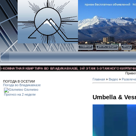
главная
регистрация
вход
МНАТНАЯ КВАРТИРА ВО ВЛАДИКАВКАЗЕ, 3-Й ЭТАЖ 5-ЭТАЖНОГО КИРПИЧНОГО Д
Приве
Главная
»
Видео
»
Развлеч
ПОГОДА В ОСЕТИИ
Погода во Владикавказе
Gismeteo
Прогноз на 2 недели
Umbella & Ves