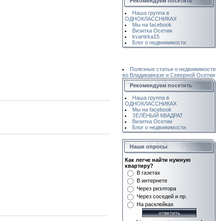
Рекомендуем посетить
Наша группа в
ОДНОКЛАССНИКАХ
Мы на facebook
Визитка Осетии
kvartirka15
Блог о недвижимости
Полезные статьи о недвижимости
во Владикавказе и Северной Осетии
Рекомендуем посетить
Наша группа в
ОДНОКЛАССНИКАХ
Мы на facebook
ЗЕЛЁНЫЙ КВАДРАТ
Визитка Осетии
Блог о недвижимости
Наши опросы
Как легче найти нужную
квартиру?
В газетах
В интернете
Через риэлтора
Через соседей и пр.
На расклейках