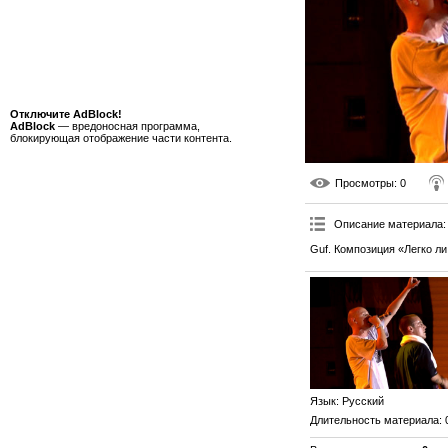
Отключите AdBlock!
AdBlock
— вредоносная программа,
блокирующая отображение части контента.
Просмотры
: 0
Описание материала
:
Guf. Композиция «Легко л
Язык
: Русский
Длительность материала
: