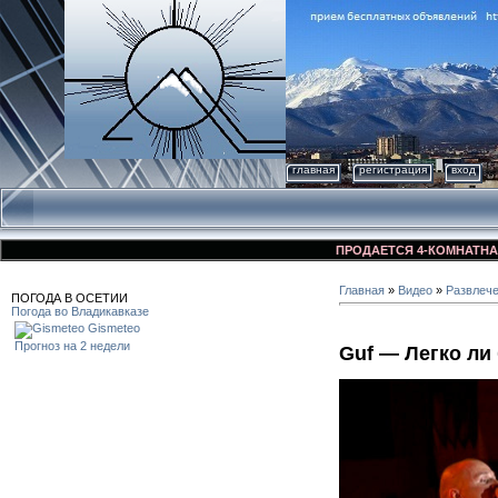
главная
регистрация
вход
ПРОДАЕТСЯ 4-КОМНАТНАЯ КВА
Главная
»
Видео
»
Развлеч
ПОГОДА В ОСЕТИИ
Погода во Владикавказе
Gismeteo
Прогноз на 2 недели
Guf — Легко л