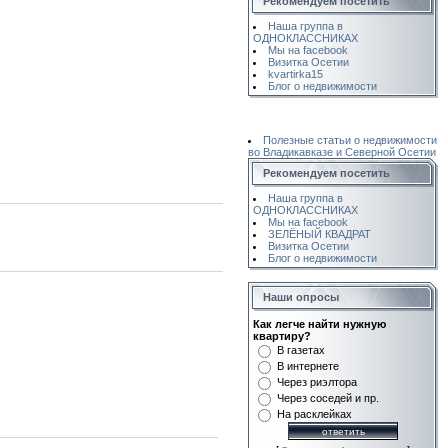
Рекомендуем посетить
Наша группа в
ОДНОКЛАССНИКАХ
Мы на facebook
Визитка Осетии
kvartirka15
Блог о недвижимости
Полезные статьи о недвижимости
во Владикавказе и Северной Осетии
Рекомендуем посетить
Наша группа в
ОДНОКЛАССНИКАХ
Мы на facebook
ЗЕЛЁНЫЙ КВАДРАТ
Визитка Осетии
Блог о недвижимости
Наши опросы
Как легче найти нужную
квартиру?
В газетах
В интернете
Через риэлтора
Через соседей и пр.
На расклейках