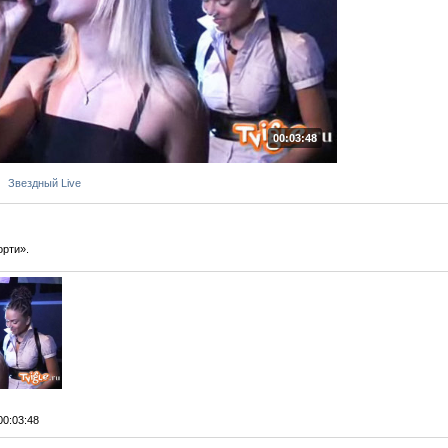
00:03:48
Звездный Live
орти».
 00:03:48