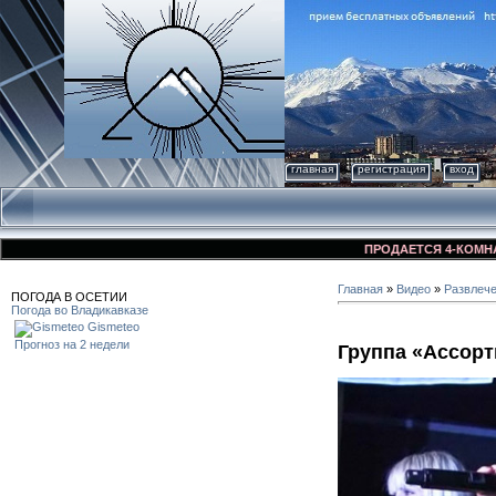
главная
регистрация
вход
ПРОДАЕТСЯ 4-КОМНАТНАЯ
Главная
»
Видео
»
Развлеч
ПОГОДА В ОСЕТИИ
Погода во Владикавказе
Gismeteo
Прогноз на 2 недели
Группа «Ассорт