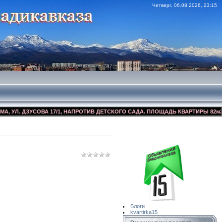
Четверг, 06.08.2026, 23:15
. ДЗУСОВА 17/1, НАПРОТИВ ДЕТСКОГО САДА. ПЛОЩАДЬ КВАРТИРЫ 82м2, КОС
Сайт Объявлений
Квартирка15
Блоги
kvartirka15