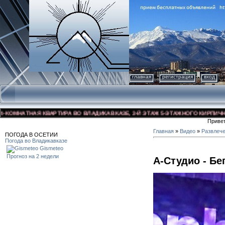
главная
регистрация
вход
МНАТНАЯ КВАРТИРА ВО ВЛАДИКАВКАЗЕ, 3-Й ЭТАЖ 5-ЭТАЖНОГО КИРПИЧНОГО Д
Приве
Главная
»
Видео
»
Развлеч
ПОГОДА В ОСЕТИИ
Погода во Владикавказе
Gismeteo
Прогноз на 2 недели
А-Cтудио - Бег