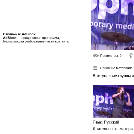
Отключите AdBlock!
AdBlock
— вредоносная программа,
блокирующая отображение части контента.
Просмотры
: 0
Описание материала
:
Выступление группы «
Язык
: Русский
Длительность матери