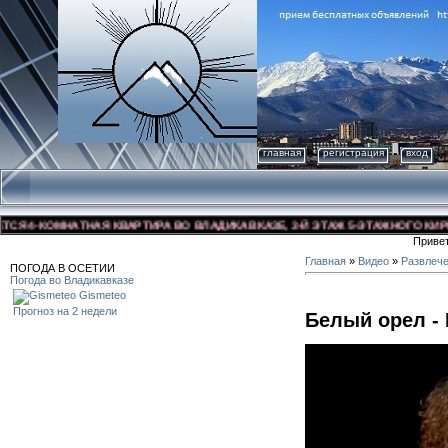
главная
регистрация
вход
Я 4-КОМНАТНАЯ КВАРТИРА ВО ВЛАДИКАВКАЗЕ, 3-Й ЭТАЖ 5-ЭТАЖНОГО КИРПИЧ
Приве
Главная
»
Видео
»
Развлеч
ПОГОДА В ОСЕТИИ
Погода во Владикавказе
Gismeteo
Прогноз на 2 недели
Белый орел -