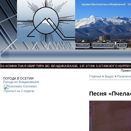
главная
регистрация
вход
КОМНАТНАЯ КВАРТИРА ВО ВЛАДИКАВКАЗЕ, 3-Й ЭТАЖ 5-ЭТАЖНОГО КИРПИЧНОГО
Приве
Главная
»
Видео
»
Развлеч
ПОГОДА В ОСЕТИИ
Погода во Владикавказе
Gismeteo
Прогноз на 2 недели
Песня «Пчела»