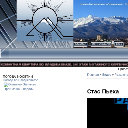
главная
регистрация
вход
НАТНАЯ КВАРТИРА ВО ВЛАДИКАВКАЗЕ, 3-Й ЭТАЖ 5-ЭТАЖНОГО КИРПИЧНОГО ДО
Приве
Главная
»
Видео
»
Развлеч
ПОГОДА В ОСЕТИИ
Погода во Владикавказе
Gismeteo
Прогноз на 2 недели
Стас Пьеха —