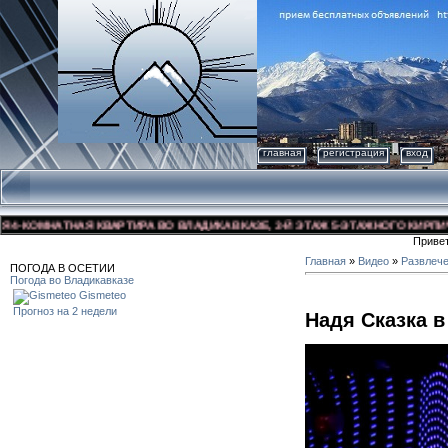
главная
регистрация
вход
ОМНАТНАЯ КВАРТИРА ВО ВЛАДИКАВКАЗЕ, 3-Й ЭТАЖ 5-ЭТАЖНОГО КИРПИЧНОГО 
Приве
Главная
»
Видео
»
Развлеч
ПОГОДА В ОСЕТИИ
Погода во Владикавказе
Gismeteo
Прогноз на 2 недели
Надя Сказка в