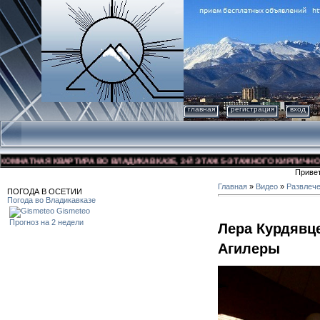
главная
регистрация
вход
НАТНАЯ КВАРТИРА ВО ВЛАДИКАВКАЗЕ, 3-Й ЭТАЖ 5-ЭТАЖНОГО КИРПИЧНОГО ДО
Приве
Главная
»
Видео
»
Развлеч
ПОГОДА В ОСЕТИИ
Погода во Владикавказе
Gismeteo
Прогноз на 2 недели
Лера Курдявц
Агилеры