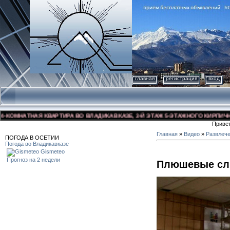
главная
регистрация
вход
МНАТНАЯ КВАРТИРА ВО ВЛАДИКАВКАЗЕ, 3-Й ЭТАЖ 5-ЭТАЖНОГО КИРПИЧНОГО Д
Приве
Главная
»
Видео
»
Развлеч
ПОГОДА В ОСЕТИИ
Погода во Владикавказе
Gismeteo
Прогноз на 2 недели
Плюшевые сл