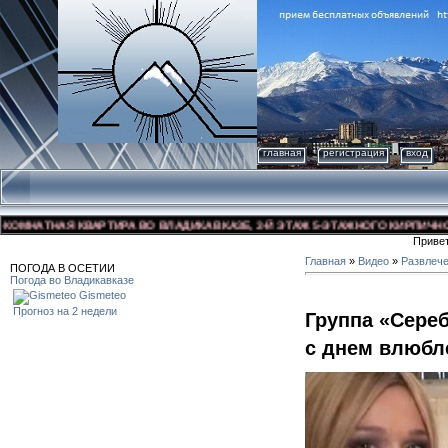
главная
регистрация
вход
НАТНАЯ КВАРТИРА ВО ВЛАДИКАВКАЗЕ, 3-Й ЭТАЖ 5-ЭТАЖНОГО КИРПИЧНОГО ДО
Приве
Главная
»
Видео
»
Развлеч
ПОГОДА В ОСЕТИИ
Погода во Владикавказе
Gismeteo
Прогноз на 2 недели
Группа «Сере
с днем влюб