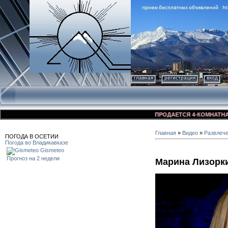
главная
регистрация
вход
ПРОДАЕТСЯ 4-КОМНАТНАЯ КВ
Главная
»
Видео
»
Развлеч
ПОГОДА В ОСЕТИИ
Погода во Владикавказе
Gismeteo
Прогноз на 2 недели
Марина Лизорки