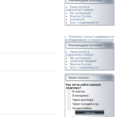
Рекомендуем посетить
Наша группа в
ОДНОКЛАССНИКАХ
Мы на facebook
Визитка Осетии
kvartirka15
Блог о недвижимости
Полезные статьи о недвижимости
во Владикавказе и Северной Осетии
Рекомендуем посетить
Наша группа в
ОДНОКЛАССНИКАХ
Мы на facebook
ЗЕЛЁНЫЙ КВАДРАТ
Визитка Осетии
Блог о недвижимости
Наши опросы
Как легче найти нужную
квартиру?
В газетах
В интернете
Через риэлтора
Через соседей и пр.
На расклейках