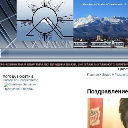
главная
регистрация
вход
ОМНАТНАЯ КВАРТИРА ВО ВЛАДИКАВКАЗЕ, 3-Й ЭТАЖ 5-ЭТАЖНОГО КИРПИЧНОГО 
Приве
Главная
»
Видео
»
Развлеч
ПОГОДА В ОСЕТИИ
Погода во Владикавказе
Gismeteo
Прогноз на 2 недели
Поздравление