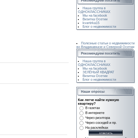
Рекомендуем посетить
Наша группа в
ОДНОКЛАССНИКАХ
Мы на facebook
Визитка Осетии
kvartirka15
Блог о недвижимости
Полезные статьи о недвижимости
во Владикавказе и Северной Осетии
Рекомендуем посетить
Наша группа в
ОДНОКЛАССНИКАХ
Мы на facebook
ЗЕЛЁНЫЙ КВАДРАТ
Визитка Осетии
Блог о недвижимости
Наши опросы
Как легче найти нужную
квартиру?
В газетах
В интернете
Через риэлтора
Через соседей и пр.
На расклейках