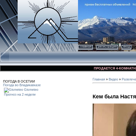
главная
регистрация
вход
ПРОДАЕТСЯ 4-КОМНАТНАЯ КВ
Главная
»
Видео
»
Развлеч
ПОГОДА В ОСЕТИИ
Погода во Владикавказе
Gismeteo
Прогноз на 2 недели
Кем была Настя