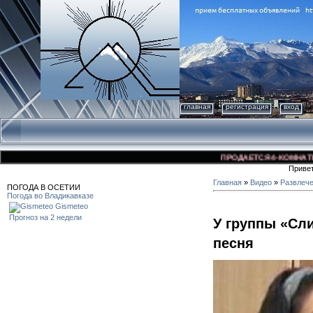
главная
регистрация
вход
ПРОДАЕТСЯ 4-КОМНАТНАЯ К
Приве
Главная
»
Видео
»
Развлеч
ПОГОДА В ОСЕТИИ
Погода во Владикавказе
Gismeteo
Прогноз на 2 недели
У группы «Сл
песня