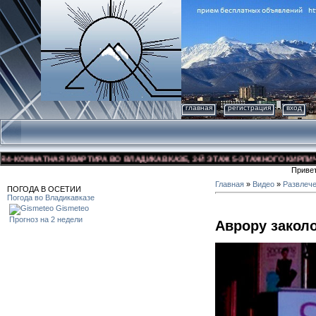
главная
регистрация
вход
КОМНАТНАЯ КВАРТИРА ВО ВЛАДИКАВКАЗЕ, 3-Й ЭТАЖ 5-ЭТАЖНОГО КИРПИЧНОГО
Приве
Главная
»
Видео
»
Развлеч
ПОГОДА В ОСЕТИИ
Погода во Владикавказе
Gismeteo
Прогноз на 2 недели
Аврору закол