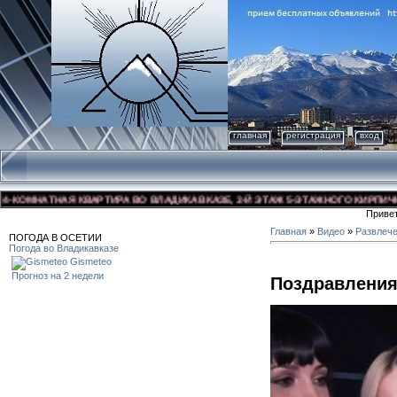
главная
регистрация
вход
ОМНАТНАЯ КВАРТИРА ВО ВЛАДИКАВКАЗЕ, 3-Й ЭТАЖ 5-ЭТАЖНОГО КИРПИЧНОГО 
Приве
Главная
»
Видео
»
Развлеч
ПОГОДА В ОСЕТИИ
Погода во Владикавказе
Gismeteo
Прогноз на 2 недели
Поздравления