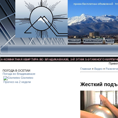
главная
регистрация
вход
ОМНАТНАЯ КВАРТИРА ВО ВЛАДИКАВКАЗЕ, 3-Й ЭТАЖ 5-ЭТАЖНОГО КИРПИЧНОГО 
Приве
Главная
»
Видео
»
Развлеч
ПОГОДА В ОСЕТИИ
Погода во Владикавказе
Gismeteo
Прогноз на 2 недели
Жесткий под