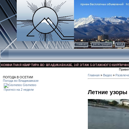
главная
регистрация
вход
НАТНАЯ КВАРТИРА ВО ВЛАДИКАВКАЗЕ, 3-Й ЭТАЖ 5-ЭТАЖНОГО КИРПИЧНОГО ДО
Приве
Главная
»
Видео
»
Развлеч
ПОГОДА В ОСЕТИИ
Погода во Владикавказе
Gismeteo
Прогноз на 2 недели
Летние узоры