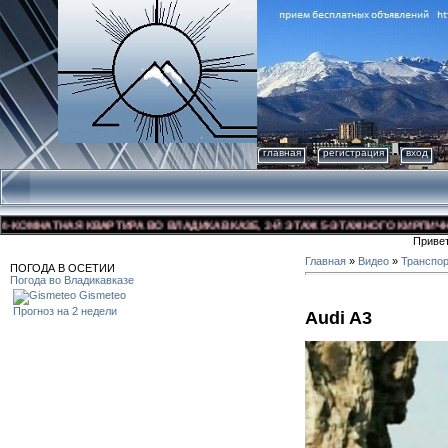
главная
регистрация
вход
ОМНАТНАЯ КВАРТИРА ВО ВЛАДИКАВКАЗЕ, 3-Й ЭТАЖ 5-ЭТАЖНОГО КИРПИЧНОГО 
Приве
Главная
»
Видео
»
Транспо
ПОГОДА В ОСЕТИИ
Погода во Владикавказе
Gismeteo
Прогноз на 2 недели
Audi A3