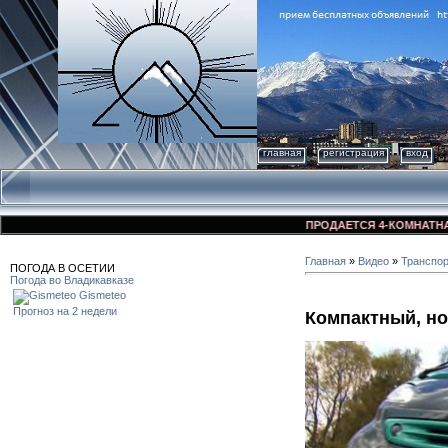
главная
регистрация
вход
ПРОДАЕТСЯ 4-КОМНАТНАЯ КВА
Главная
»
Видео
»
Транспо
ПОГОДА В ОСЕТИИ
Погода во Владикавказе
Gismeteo
Прогноз на 2 недели
Компактный, но