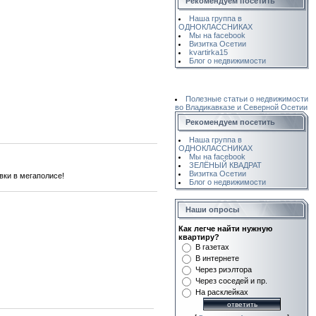
Рекомендуем посетить
Наша группа в
ОДНОКЛАССНИКАХ
Мы на facebook
Визитка Осетии
kvartirka15
Блог о недвижимости
Полезные статьи о недвижимости
во Владикавказе и Северной Осетии
Рекомендуем посетить
Наша группа в
ОДНОКЛАССНИКАХ
Мы на facebook
ЗЕЛЁНЫЙ КВАДРАТ
Визитка Осетии
вки в мегаполисе!
Блог о недвижимости
Наши опросы
Как легче найти нужную
квартиру?
В газетах
В интернете
Через риэлтора
Через соседей и пр.
На расклейках