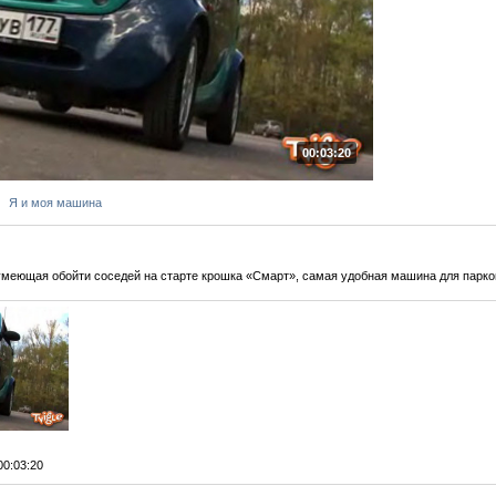
00:03:20
Я и моя машина
умеющая обойти соседей на старте крошка «Смарт», самая удобная машина для парко
 00:03:20