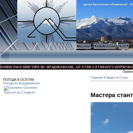
главная
регистрация
вход
НАТНАЯ КВАРТИРА ВО ВЛАДИКАВКАЗЕ, 3-Й ЭТАЖ 5-ЭТАЖНОГО КИРПИЧНОГО ДО
Приве
Главная
»
Видео
»
Спорт
ПОГОДА В ОСЕТИИ
Погода во Владикавказе
Gismeteo
Прогноз на 2 недели
Мастера стан