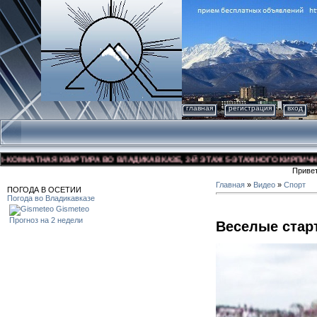
главная
регистрация
вход
ОМНАТНАЯ КВАРТИРА ВО ВЛАДИКАВКАЗЕ, 3-Й ЭТАЖ 5-ЭТАЖНОГО КИРПИЧНОГО 
Приве
Главная
»
Видео
»
Спорт
ПОГОДА В ОСЕТИИ
Погода во Владикавказе
Gismeteo
Прогноз на 2 недели
Веселые стар