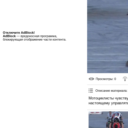
Отключите AdBlock!
AdBlock
— вредоносная программа,
блокирующая отображение части контента.
Просмотры
: 0
Описание материала
:
Мотоциклисты чувствую
настоящему управлят