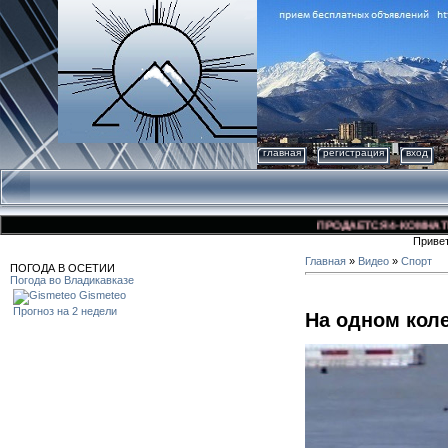
главная
регистрация
вход
ПРОДАЕТСЯ 4-КОМНАТНАЯ 
Приве
Главная
»
Видео
»
Спорт
ПОГОДА В ОСЕТИИ
Погода во Владикавказе
Gismeteo
Прогноз на 2 недели
На одном кол