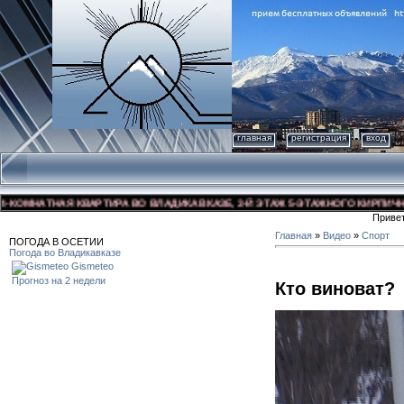
главная
регистрация
вход
МНАТНАЯ КВАРТИРА ВО ВЛАДИКАВКАЗЕ, 3-Й ЭТАЖ 5-ЭТАЖНОГО КИРПИЧНОГО Д
Приве
Главная
»
Видео
»
Спорт
ПОГОДА В ОСЕТИИ
Погода во Владикавказе
Gismeteo
Прогноз на 2 недели
Кто виноват?