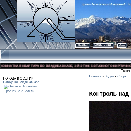
главная
регистрация
вход
НАТНАЯ КВАРТИРА ВО ВЛАДИКАВКАЗЕ, 3-Й ЭТАЖ 5-ЭТАЖНОГО КИРПИЧНОГО ДО
Приве
Главная
»
Видео
»
Спорт
ПОГОДА В ОСЕТИИ
Погода во Владикавказе
Gismeteo
Прогноз на 2 недели
Контроль над