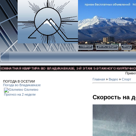
главная
регистрация
вход
АТНАЯ КВАРТИРА ВО ВЛАДИКАВКАЗЕ, 3-Й ЭТАЖ 5-ЭТАЖНОГО КИРПИЧНОГО ДОМ
Приве
Главная
»
Видео
»
Спорт
ПОГОДА В ОСЕТИИ
Погода во Владикавказе
Gismeteo
Прогноз на 2 недели
Скорость на д