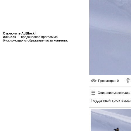
Отключите AdBlock!
AdBlock
— вредоносная программа,
блокирующая отображение части контента.
Просмотры
: 0
Описание материала
:
Неудачный трюк вызыв