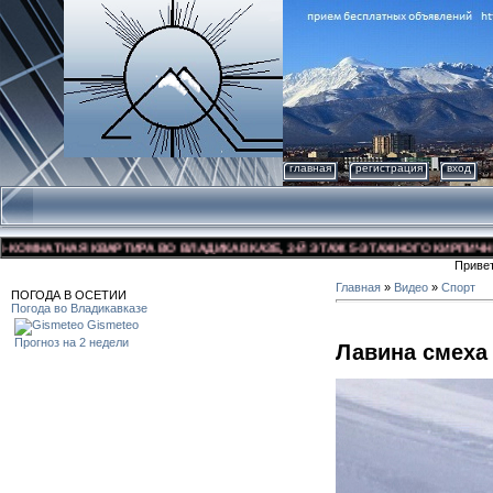
главная
регистрация
вход
МНАТНАЯ КВАРТИРА ВО ВЛАДИКАВКАЗЕ, 3-Й ЭТАЖ 5-ЭТАЖНОГО КИРПИЧНОГО Д
Приве
Главная
»
Видео
»
Спорт
ПОГОДА В ОСЕТИИ
Погода во Владикавказе
Gismeteo
Прогноз на 2 недели
Лавина смеха